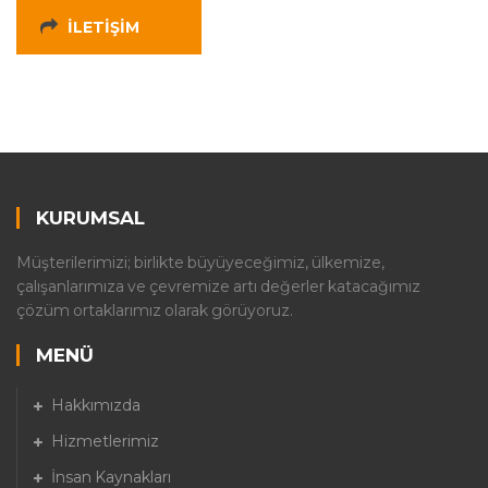
İLETIŞIM
KURUMSAL
Müşterilerimizi; birlikte büyüyeceğimiz, ülkemize,
çalışanlarımıza ve çevremize artı değerler katacağımız
çözüm ortaklarımız olarak görüyoruz.
MENÜ
Hakkımızda
Hizmetlerimiz
İnsan Kaynakları